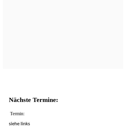
B-Plan
Flächennutzungsplan
Nachrichten
Kommentar der Planungswerkstatt
Administration
Atom
Anmelden
zu den älteren Meldungen
Nächste Termine:
Termin:
siehe links